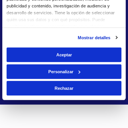
publicidad y contenido, investigación de audiencia y
desarrollo de servicios. Tiene la opción de seleccionar
quién usa sus datos y con qué propósitos. Puede
cambiar o retirar su consentimiento en cualquier
momento desde la Declaración de cookies o clicando en
Mostrar detalles
el Menú de consentimiento.
Valencia
Sevilla
Si lo permite, también quisiéramos:
Aceptar
Recopilar información sobre su ubicación
geográfica que puede tener una precisión de varios
Personalizar
metros
Identificar su dispositivo analizándolo activamente
Ver todas las ciudades
Rechazar
para buscar características específicas (huellas
digitales)
Obtenga más información sobre cómo se procesan sus
datos personales y establezca sus preferencias en la
sección de datos
. Puede cambiar o retirar su
consentimiento en cualquier momento en la Declaración