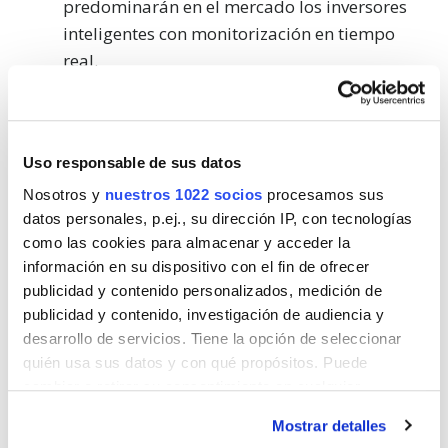
predominarán en el mercado los inversores
inteligentes con monitorización en tiempo
real.
Baterías y acumuladores
: las
baterías de
placas solares
encabezan la lista de los
componentes con mayor crecimiento. Esta
Uso responsable de sus datos
pieza permite almacenar excedentes y
Nosotros y
nuestros 1022 socios
procesamos sus
aumentar la autosuficiencia energética.
datos personales, p.ej., su dirección IP, con tecnologías
Sistemas híbridos
: la combinación de
como las cookies para almacenar y acceder la
aerotermia con placas solares
gana
información en su dispositivo con el fin de ofrecer
protagonismo en viviendas nuevas y en
publicidad y contenido personalizados, medición de
reformas energéticas, ya que reduce el
publicidad y contenido, investigación de audiencia y
desarrollo de servicios. Tiene la opción de seleccionar
consumo eléctrico y las emisiones.
quién usa sus datos y con qué propósitos. Puede
cambiar o retirar su consentimiento en cualquier
Para ampliar información:
Tipos de placas
momento desde la Declaración de cookies o clicando en
Mostrar detalles
solares: comprende las diferentes opciones
el Menú de consentimiento.