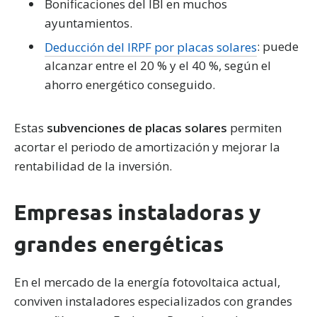
Bonificaciones del IBI en muchos
necesarias, pulsa
"Rechazar".
También puedes seleccionar
algunos tipos de cookies y pulsar "Permitir la selección" para
ayuntamientos.
aceptarlos. Visita nuestra
Política de Cookies
.
Deducción del IRPF por placas solares
: puede
alcanzar entre el 20 % y el 40 %, según el
ahorro energético conseguido.
Estas
subvenciones de placas solares
permiten
acortar el periodo de amortización y mejorar la
rentabilidad de la inversión.
Empresas instaladoras y
grandes energéticas
En el mercado de la energía fotovoltaica actual,
conviven instaladores especializados con grandes