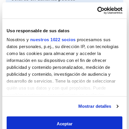
Ayudas de los Fondos Europeos
Uso responsable de sus datos
Nosotros y
nuestros 1022 socios
procesamos sus
Next Generation
para instalar
datos personales, p.ej., su dirección IP, con tecnologías
placas solares en Canarias
como las cookies para almacenar y acceder la
información en su dispositivo con el fin de ofrecer
Por otro lado, los
Fondos Europeos
Next Generation
,
publicidad y contenido personalizados, medición de
publicidad y contenido, investigación de audiencia y
promovidos por la Unión Europea, han previsto
desarrollo de servicios. Tiene la opción de seleccionar
una partida de 660 millones de euros para
quién usa sus datos y con qué propósitos. Puede
impulsar la energía renovable. Entre las ayudas
cambiar o retirar su consentimiento en cualquier
previstas están las
subvenciones para instalar
momento desde la Declaración de cookies o clicando en
placas solares
en viviendas, comunidades de
Mostrar detalles
el Menú de consentimiento.
propietarios o empresas. Estos fondos suponen
una gran oportunidad de ahorro al invertir en
Si lo permite, también quisiéramos:
Aceptar