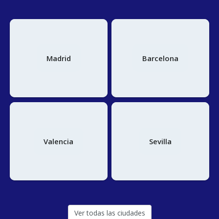
algunos tipos de cookies y pulsar "Permitir la selección" para
aceptarlos. Visita nuestra
Política de Cookies
.
Madrid
Barcelona
Valencia
Sevilla
Ver todas las ciudades