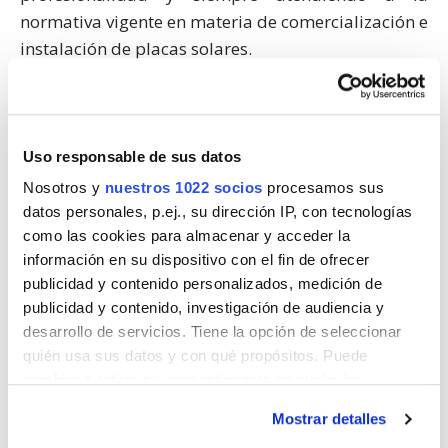
normativa vigente en materia de comercialización e
instalación de placas solares.
MÁS INFORMACIÓN
Uso responsable de sus datos
Cómo instalar placas solares en tu casa de La Rioja
Nosotros y
nuestros 1022 socios
procesamos sus
datos personales, p.ej., su dirección IP, con tecnologías
como las cookies para almacenar y acceder la
Para que puedas instalar placas solares en tu casa,
información en su dispositivo con el fin de ofrecer
empresa o comunidad de vecinos en La Rioja
publicidad y contenido personalizados, medición de
publicidad y contenido, investigación de audiencia y
puedes rellenar el formulario
de
placassolares.es
desarrollo de servicios. Tiene la opción de seleccionar
y varios profesionales y empresas instaladoras de
quién usa sus datos y con qué propósitos. Puede
placas solares en La Rioja se pondrán en contacto
cambiar o retirar su consentimiento en cualquier
contigo, te harán la mejor oferta en función de tus
momento desde la Declaración de cookies o clicando en
necesidades y luego, tú decides sin compromiso.
Mostrar detalles
el Menú de consentimiento.