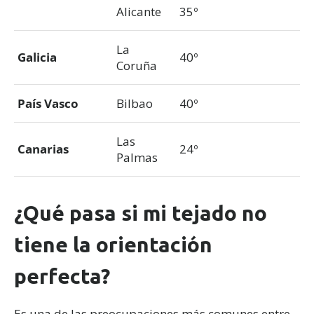
Alicante
35º
La
Galicia
40º
Coruña
País Vasco
Bilbao
40º
Las
Canarias
24º
Palmas
¿Qué pasa si mi tejado no
tiene la orientación
perfecta?
Es una de las preocupaciones más comunes entre