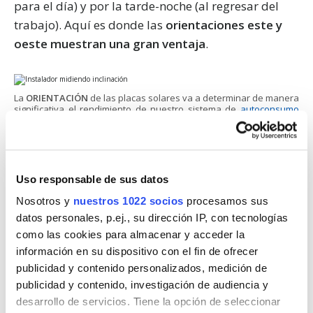
para el día) y por la tarde-noche (al regresar del
trabajo). Aquí es donde las
orientaciones este y
oeste muestran una gran ventaja
.
La
ORIENTACIÓN
de las placas solares va a determinar de manera
significativa el rendimiento de nuestro sistema de
autoconsumo
solar
.
Orientación Este:
las placas orientadas al
este comienzan a producir energía a pleno
Uso responsable de sus datos
rendimiento desde las primeras horas del
Nosotros y
nuestros 1022 socios
procesamos sus
día. Esta configuración es ideal si tu
mayor
datos personales, p.ej., su dirección IP, con tecnologías
consumo se concentra por la mañana
,
como las cookies para almacenar y acceder la
permitiéndote utilizar directamente la
información en su dispositivo con el fin de ofrecer
publicidad y contenido personalizados, medición de
energía generada para el desayuno, la ducha
publicidad y contenido, investigación de audiencia y
o poner en marcha electrodomésticos. La
desarrollo de servicios. Tiene la opción de seleccionar
pérdida de producción total respecto al sur