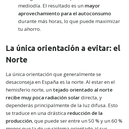
mediodía. El resultado es un
mayor
analíticos y para mostrarte publicidad relacionada con tus
aprovechamiento para el autoconsumo
preferencias.
Puedes aceptar todas las cookies pulsando
durante más horas, lo que puede maximizar
"Aceptar". Para rechazar las cookies salvo las estrictamente
necesarias, pulsa
"Rechazar".
También puedes seleccionar
tu ahorro.
algunos tipos de cookies y pulsar "Permitir la selección" para
aceptarlos. Visita nuestra
Política de Cookies
.
La única orientación a evitar: el
Norte
La única orientación que generalmente se
desaconseja en España es la norte. Al estar en el
hemisferio norte, un
tejado orientado al norte
recibe muy poca radiación solar
directa, y
dependerás principalmente de la luz difusa. Esto
se traduce en una drástica
reducción de la
producción
, que puede ser entre un 50 % y un 60 %
menor que la de un sistema orientado al sur,