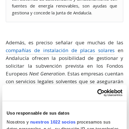
fuentes de energía renovables, son ayudas que
gestiona y concede la Junta de Andalucía.
Además, es preciso señalar que muchas de las
compañías de instalación de placas solares
en
Andalucía ofrecen la posibilidad de gestionar y
solicitar la subvención prevista en los Fondos
Europeos
Next Generation
. Estas empresas cuentan
con servicios legales solventes que se asegurarán
de que el procedimiento se realice conforme a la
normativa vigente y que se cumplan los plazos
establecidos.
Uso responsable de sus datos
Otras ayudas al
Nosotros y
nuestros 1022 socios
procesamos sus
datos personales, p.ej., su dirección IP, con tecnologías