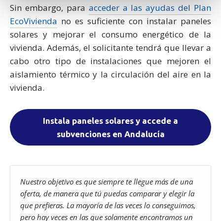
Sin embargo, para
acceder a las ayudas del Plan
datos personales y establezca sus preferencias en la
sección de datos
. Puede cambiar o retirar su
EcoVivienda
no es suficiente con instalar paneles
consentimiento en cualquier momento en la Declaración
solares y mejorar el consumo energético de la
de cookies.
vivienda. Además, el solicitante tendrá que llevar a
cabo otro tipo de instalaciones que mejoren el
Nettbureau utiliza cookies propias y de terceros con fines
aislamiento térmico y la circulación del aire en la
analíticos y para mostrarte publicidad relacionada con tus
vivienda.
preferencias.
Puedes aceptar todas las cookies pulsando
"Aceptar". Para rechazar las cookies salvo las estrictamente
necesarias, pulsa
"Rechazar".
También puedes seleccionar
Instala paneles solares y accede a
algunos tipos de cookies y pulsar "Permitir la selección" para
subvenciones en Andalucía
aceptarlos. Visita nuestra
Política de Cookies
.
Nuestro objetivo es que siempre te llegue más de una
oferta, de manera que tú puedas comparar y elegir la
que prefieras. La mayoría de las veces lo conseguimos,
pero hay veces en las que solamente encontramos un