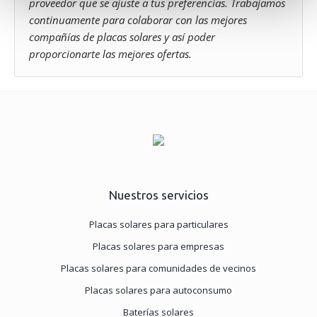
proveedor que se ajuste a tus preferencias. Trabajamos
datos personales y establezca sus preferencias en la
continuamente para colaborar con las mejores
sección de datos
. Puede cambiar o retirar su
compañías de placas solares y así poder
consentimiento en cualquier momento en la Declaración
proporcionarte las mejores ofertas.
de cookies.
Nettbureau utiliza cookies propias y de terceros con fines
analíticos y para mostrarte publicidad relacionada con tus
preferencias.
Puedes aceptar todas las cookies pulsando
"Aceptar". Para rechazar las cookies salvo las estrictamente
necesarias, pulsa
"Rechazar".
También puedes seleccionar
algunos tipos de cookies y pulsar "Permitir la selección" para
aceptarlos. Visita nuestra
Política de Cookies
.
Nuestros servicios
Placas solares para particulares
Placas solares para empresas
Placas solares para comunidades de vecinos
Placas solares para autoconsumo
Baterías solares