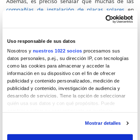
Además, es preciso señalar que muchas de las
compañías de instalación de placas solares
en
Murcia ofrecen la posibilidad de gestionar y
solicitar la subvención prevista en los Fondos
Europeos
Next Generation
. Estas empresas cuentan
Uso responsable de sus datos
con servicios legales solventes que se asegurarán
de que el procedimiento se realice conforme a la
Nosotros y
nuestros 1022 socios
procesamos sus
datos personales, p.ej., su dirección IP, con tecnologías
normativa vigente y que se cumplan los plazos
como las cookies para almacenar y acceder la
establecidos.
información en su dispositivo con el fin de ofrecer
publicidad y contenido personalizados, medición de
Encuentra un instalador de
publicidad y contenido, investigación de audiencia y
desarrollo de servicios. Tiene la opción de seleccionar
placas solares en Murcia
quién usa sus datos y con qué propósitos. Puede
cambiar o retirar su consentimiento en cualquier
momento desde la Declaración de cookies o clicando en
Murcia cuenta con algunas de
las mejores
Mostrar detalles
el Menú de consentimiento.
empresas de instalación de placas solares
,
comprometidas con el precio, la calidad, la