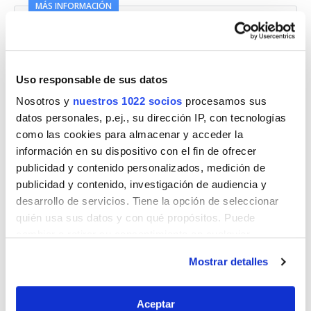
MÁS INFORMACIÓN
Cómo instalar placas solares en tu casa de Palencia
Uso responsable de sus datos
Nosotros y
nuestros 1022 socios
procesamos sus
datos personales, p.ej., su dirección IP, con tecnologías
Para que puedas instalar placas solares en tu casa,
como las cookies para almacenar y acceder la
empresa o comunidad de vecinos en Palencia
información en su dispositivo con el fin de ofrecer
puedes rellenar el formulario
de
placassolares.es
,
publicidad y contenido personalizados, medición de
y varios profesionales y empresas instaladoras de
publicidad y contenido, investigación de audiencia y
placas solares en Palencia se pondrán en contacto
desarrollo de servicios. Tiene la opción de seleccionar
contigo, te harán la mejor oferta en función de tus
quién usa sus datos y con qué propósitos. Puede
necesidades y luego, tú decides sin compromiso.
cambiar o retirar su consentimiento en cualquier
momento desde la Declaración de cookies o clicando en
Mostrar detalles
el Menú de consentimiento.
Compara ofertas de placas solares en
Palencia
Si lo permite, también quisiéramos:
Aceptar