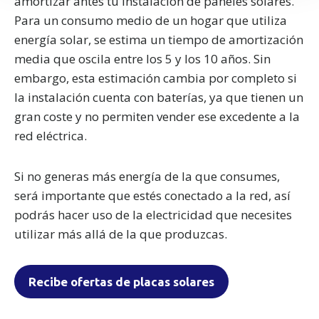
amortizar antes tu instalación de paneles solares.
consentimiento en cualquier momento en la Declaración
Para un consumo medio de un hogar que utiliza
de cookies.
energía solar, se estima un tiempo de amortización
Nettbureau utiliza cookies propias y de terceros con fines
media que oscila entre los 5 y los 10 años. Sin
analíticos y para mostrarte publicidad relacionada con tus
embargo, esta estimación cambia por completo si
preferencias.
Puedes aceptar todas las cookies pulsando
la instalación cuenta con baterías, ya que tienen un
"Aceptar". Para rechazar las cookies salvo las estrictamente
gran coste y no permiten vender ese excedente a la
necesarias, pulsa
"Rechazar".
También puedes seleccionar
red eléctrica.
algunos tipos de cookies y pulsar "Permitir la selección" para
aceptarlos. Visita nuestra
Política de Cookies
.
Si no generas más energía de la que consumes,
será importante que estés conectado a la red, así
podrás hacer uso de la electricidad que necesites
utilizar más allá de la que produzcas.
Recibe ofertas de placas solares