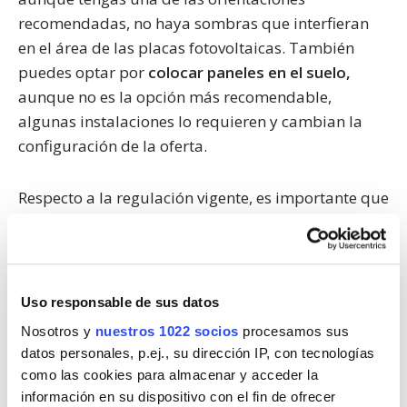
recomendadas, no haya sombras que interfieran
en el área de las placas fotovoltaicas. También
puedes optar por
colocar paneles en el suelo,
aunque no es la opción más recomendable,
algunas instalaciones lo requieren y cambian la
configuración de la oferta.
Respecto a la regulación vigente, es importante que
te asegures de que
cumpla con todos los
requisitos tanto a nivel urbanístico como
energético.
Si cuentas con el servicio de
instaladores de paneles solares, te ayudarán a
Uso responsable de sus datos
gestionar los trámites necesarios para informarse
Nosotros y
nuestros 1022 socios
procesamos sus
sobre la regulación que aplica, solicitar una
datos personales, p.ej., su dirección IP, con tecnologías
licencia de obra y certificar la instalación
como las cookies para almacenar y acceder la
energética. Esto facilitará y agilizará todos el
información en su dispositivo con el fin de ofrecer